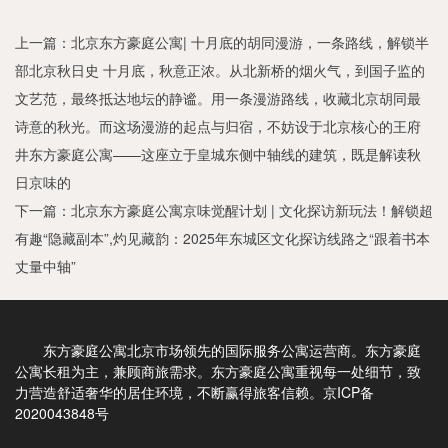
上一篇：
北京东方豪庭公寓| 十月底的胡同漫游，一条路线，解锁半
部北京秋日史 十月底，秋意正浓。从北新桥的烟火气，到国子监的
文艺范，最终抵达地坛的静谧。用一条漫游路线，收藏北京胡同最
诗意的秋光。而这场漫游的起点与归宿，不妨设于北京核心的王府
井东方豪庭公寓——这座立于皇城东侧中轴线的建筑，既是解读秋
日京味的
下一篇：
北京东方豪庭公寓京味觉醒计划 | 文化探访新玩法！解锁超
有趣“隐藏副本”,灼见藏韵：2025年东城区文化探访线路之“跟着书本
丈量中轴”
东方豪庭公寓北京市场领先的国际服务公寓运营商。东方豪庭
公寓长租为主，兼顾商旅需求。
东方豪庭公寓
重视每一处细节，致
力营造舒适奢华的居住环境，不断赢得旅客信赖。
京ICP备
2020043848号