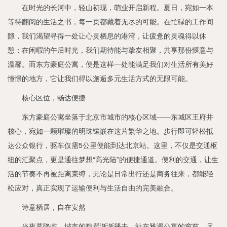
在时光的长河中，轻山初现，萌业开启新程。夏日，宛如一本
等待翻阅的生活之书，每一页都藏着无尽的可能。在忙碌的工作间
隙，我们渴望寻得一处让心灵栖息的港湾，让疲惫的灵魂得以休
憩；在闲暇的午后时光，我们期待能与挚友相聚，共享那份惬意与
温馨。而东方豪庭公寓，便是这样一处能满足我们对生活所有美好
憧憬的地方，它让我们得以邂逅多元生活方式的无限可能。
核心区位，畅达便捷
东方豪庭公寓坐落于北京市城市的核心区域——东城区王府井
核心，宛如一颗璀璨的明珠镶嵌在这片繁华之地。步行即可轻松抵
达公众银行，驱车仅需5公里便能到达北京站。这里，不仅是交通枢
纽的汇聚点，更是通往梦想“高光陆”的便捷通道。便利的交通，让生
活的节奏不再被距离束缚，无论是日常出行还是商务往来，都能轻
松应对，真正实现了运输便利与生活自由的完美融合。
诗意栖居，自在安然
当夜幕降临，城市的喧嚣渐渐褪去，站在雅遇公寓的窗前，尽